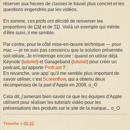
réserver aux heures de classes le travail plus concret et les
questions engendrés par les vidéos.
En somme, ces profs ont décidé de renverser les
proportions de
CM
et de
TD
. Voilà un exemple qui mérite
d'être suivi, il me semble.
Par contre, pour le côté mise-en-œuvre technique — pour
mac — je ne suis pas convaincu que la solution présentée
soit idéale. Je m'interroge encore : quand on utilise déjà
Keynote (
tutoriel
) et Garageband (
tutoriel
) pour créer un
podcast, qu'apporte
Profcast
?
En revanche, une app' qu'il me semble plus important de
savoir utiliser, c'est
Screenflow
, qui a obtenu deux
récompenses de la part d'Apple en 2008. o_O
Cela dit, j'aimerais bien savoir ce que les équipes d'Apple
utilisent pour réaliser les
tutorials
vidéo pour les
présentations des produits sur le site de la marque... o_O
Timuche
à
00:32