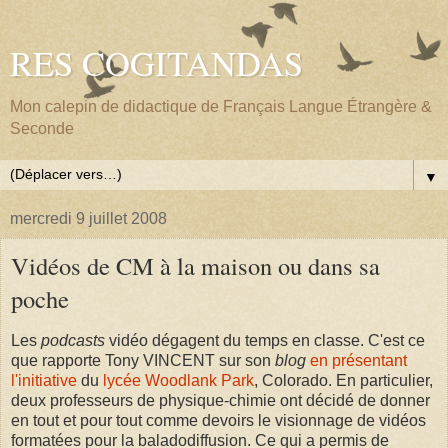
RES COGITANDAS
Mon calepin de didactique de Français Langue Étrangère &
Seconde
▼
mercredi 9 juillet 2008
Vidéos de CM à la maison ou dans sa
poche
Les
podcasts
vidéo dégagent du temps en classe. C'est ce
que rapporte Tony VINCENT sur son
blog
en présentant
l'initiative
du
lycée Woodlank Park
, Colorado. En particulier,
deux professeurs de physique-chimie ont décidé de donner
en tout et pour tout comme devoirs le visionnage de vidéos
formatées pour la baladodiffusion. Ce qui a permis de