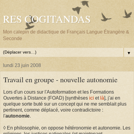
RES COGITANDAS
Mon calepin de didactique de Français Langue Étrangère &
Seconde
▼
lundi 23 juin 2008
Travail en groupe - nouvelle autonomie
Lors d'un cours sur l'Autoformation et les Formations
Ouvertes à Distance (FOAD) [synthèses
ici
et
là
], j'ai en
quelque sorte buté sur un concept qui ne me semblait plus
pertinent, comme déplacé, voire contradictoire :
l'
autonomie
.
◊ En philosophie, on oppose hétéronomie et autonomie. Les
religions, les justices nationales (et maintenant