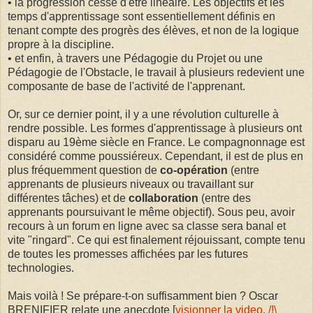
• la progression cesse d'être linéaire. Les objectifs et les
temps d'apprentissage sont essentiellement définis en
tenant compte des progrès des élèves, et non de la logique
propre à la discipline.
• et enfin, à travers une Pédagogie du Projet ou une
Pédagogie de l'Obstacle, le travail à plusieurs redevient une
composante de base de l'activité de l'apprenant.
Or, sur ce dernier point, il y a une révolution culturelle à
rendre possible. Les formes d'apprentissage à plusieurs ont
disparu au 19ème siècle en France. Le compagnonnage est
considéré comme poussiéreux. Cependant, il est de plus en
plus fréquemment question de
co-opération
(entre
apprenants de plusieurs niveaux ou travaillant sur
différentes tâches) et de
collaboration
(entre des
apprenants poursuivant le même objectif). Sous peu, avoir
recours à un forum en ligne avec sa classe sera banal et
vite "ringard". Ce qui est finalement réjouissant, compte tenu
de toutes les promesses affichées par les futures
technologies.
Mais voilà ! Se prépare-t-on suffisamment bien ? Oscar
BRENIFIER relate une anecdote [
visionner la video, /!\