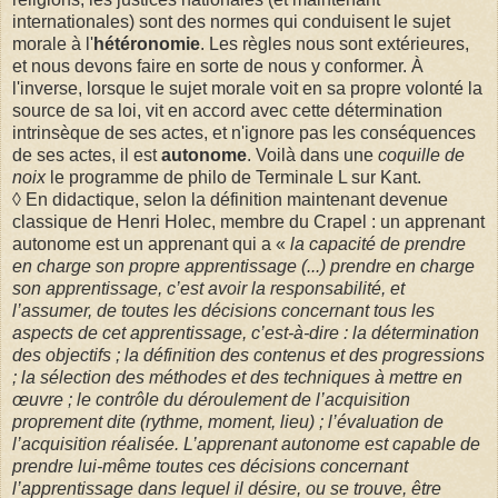
internationales) sont des normes qui conduisent le sujet
morale à l'
hétéronomie
. Les règles nous sont extérieures,
et nous devons faire en sorte de nous y conformer. À
l'inverse, lorsque le sujet morale voit en sa propre volonté la
source de sa loi, vit en accord avec cette détermination
intrinsèque de ses actes, et n'ignore pas les conséquences
de ses actes, il est
autonome
. Voilà dans une
coquille de
noix
le programme de philo de Terminale L sur Kant.
◊ En didactique, selon la définition maintenant devenue
classique de Henri Holec, membre du Crapel : un apprenant
autonome est un apprenant qui a «
la capacité de prendre
en charge son propre apprentissage (...) prendre en charge
son apprentissage, c’est avoir la responsabilité, et
l’assumer, de toutes les décisions concernant tous les
aspects de cet apprentissage, c’est-à-dire : la détermination
des objectifs ; la définition des contenus et des progressions
; la sélection des méthodes et des techniques à mettre en
œuvre ; le contrôle du déroulement de l’acquisition
proprement dite (rythme, moment, lieu) ; l’évaluation de
l’acquisition réalisée. L’apprenant autonome est capable de
prendre lui-même toutes ces décisions concernant
l’apprentissage dans lequel il désire, ou se trouve, être