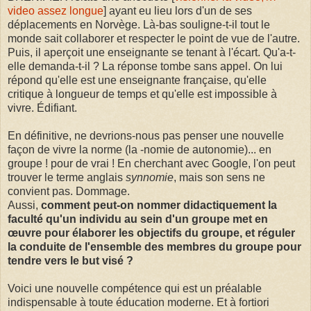
video assez longue
] ayant eu lieu lors d'un de ses
déplacements en Norvège. Là-bas souligne-t-il tout le
monde sait collaborer et respecter le point de vue de l'autre.
Puis, il aperçoit une enseignante se tenant à l'écart. Qu'a-t-
elle demanda-t-il ? La réponse tombe sans appel. On lui
répond qu'elle est une enseignante française, qu'elle
critique à longueur de temps et qu'elle est impossible à
vivre. Édifiant.
En définitive, ne devrions-nous pas penser une nouvelle
façon de vivre la norme (la -nomie de autonomie)... en
groupe ! pour de vrai ! En cherchant avec Google, l'on peut
trouver le terme anglais
synnomie
, mais son sens ne
convient pas. Dommage.
Aussi,
comment peut-on nommer didactiquement la
faculté qu'un individu au sein d'un groupe met en
œuvre pour élaborer les objectifs du groupe, et réguler
la conduite de l'ensemble des membres du groupe pour
tendre vers le but visé ?
Voici une nouvelle compétence qui est un préalable
indispensable à toute éducation moderne. Et à fortiori