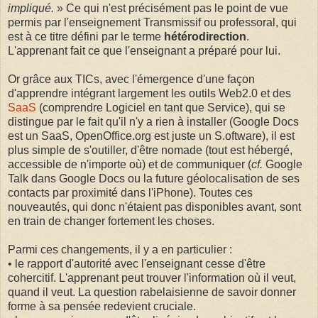
impliqué.
» Ce qui n'est précisément pas le point de vue
permis par l'enseignement Transmissif ou professoral, qui
est à ce titre défini par le terme
hétérodirection
.
L'apprenant fait ce que l'enseignant a préparé pour lui.
Or grâce aux TICs, avec l'émergence d'une façon
d'apprendre intégrant largement les outils Web2.0 et des
SaaS
(comprendre Logiciel en tant que Service), qui se
distingue par le fait qu'il n'y a rien à installer (Google Docs
est un SaaS, OpenOffice.org est juste un S.oftware), il est
plus simple de s'outiller, d'être nomade (tout est hébergé,
accessible de n'importe où) et de communiquer (
cf.
Google
Talk dans Google Docs ou la future géolocalisation de ses
contacts par proximité dans l'iPhone). Toutes ces
nouveautés, qui donc n'étaient pas disponibles avant, sont
en train de changer fortement les choses.
Parmi ces changements, il y a en particulier :
• le rapport d'autorité avec l'enseignant cesse d'être
cohercitif. L'apprenant peut trouver l'information où il veut,
quand il veut. La question rabelaisienne de savoir donner
forme à sa pensée redevient cruciale.