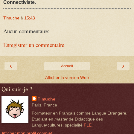
Connectiviste
.
Timuche
à
15:43
Aucun commentaire:
Enregistrer un commentaire
‹
›
Accueil
Afficher la version Web
Qui suis-je ?
Timuche
Paris, France
Formateur en Français comme Langue Étrangère.
Étudiant en
master
de Didactique des
Langue•cultures, spécialité
FLÉ
.
Afficher mon profil complet