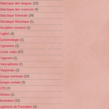
Didactique des langues
(23)
Didactique des sciences
(4)
Didactique Générale
(39)
Didcatique Historique
(1)
Discipline connexe
(1)
English
(4)
Épistémologie
(1)
Ergonomie
(3)
Extrait vidéo
(87)
Fragment
(1)
Francophonie
(1)
Franponais
(2)
Groupe nominale
(10)
Groupe verbale
(3)
GTD
(7)
Histoire
(1)
Illustration
(15)
Ingénierie de Formation
(4)