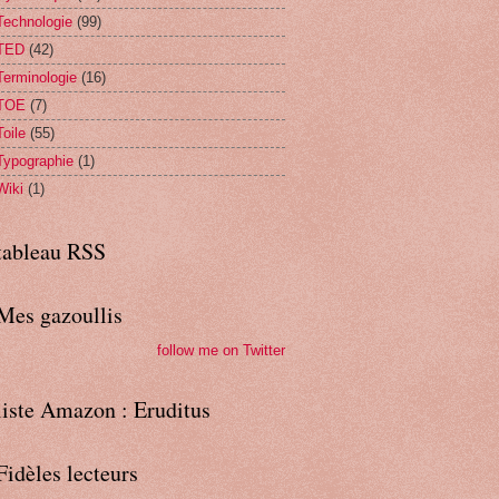
Technologie
(99)
TED
(42)
Terminologie
(16)
TOE
(7)
Toile
(55)
Typographie
(1)
Wiki
(1)
tableau RSS
Mes gazoullis
follow me on Twitter
liste Amazon : Eruditus
Fidèles lecteurs