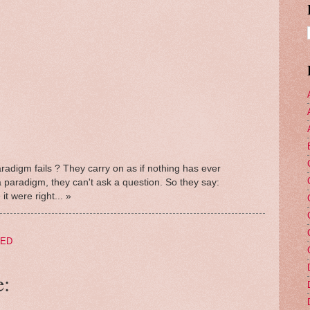
radigm fails ? They carry on as if nothing has ever
a paradigm, they can't ask a question. So they say:
t were right... »
TED
e: