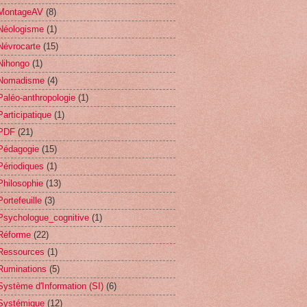
MontageAV
(8)
Néologisme
(1)
Névrocarte
(15)
Nihongo
(1)
Nomadisme
(4)
Paléo-anthropologie
(1)
Participatique
(1)
PDF
(21)
Pédagogie
(15)
Périodiques
(1)
Philosophie
(13)
Portefeuille
(3)
Psychologue_cognitive
(1)
Réforme
(22)
Ressources
(1)
Ruminations
(5)
Système d'Information (SI)
(6)
Systémique
(12)