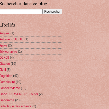
Rechercher dans ce blog
Libellés
Anglais
(1)
Antoine_CULIOLI
(1)
Apple
(27)
Bibliographie
(17)
CCK08
(4)
Citation
(19)
Civili
(5)
Cognition
(47)
Complexité
(10)
Connectivisme
(12)
Diane_LARSEN-FREEMAN
(2)
Diaporama
(23)
Didactique des enfants
(2)