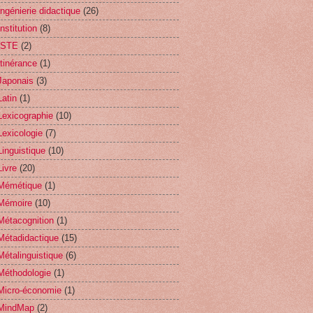
Ingénierie didactique
(26)
Institution
(8)
ISTE
(2)
Itinérance
(1)
Japonais
(3)
Latin
(1)
Lexicographie
(10)
Lexicologie
(7)
Linguistique
(10)
Livre
(20)
Mémétique
(1)
Mémoire
(10)
Métacognition
(1)
Métadidactique
(15)
Métalinguistique
(6)
Méthodologie
(1)
Micro-économie
(1)
MindMap
(2)