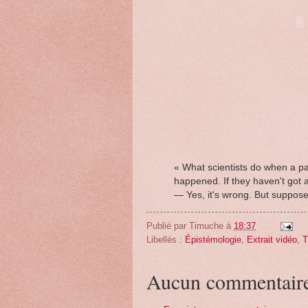
« What scientists do when a pa
happened. If they haven't got 
— Yes, it's wrong. But suppose i
Publié par
Timuche
à
18:37
Libellés :
Épistémologie
,
Extrait vidéo
,
Aucun commentair