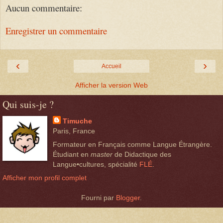
Aucun commentaire:
Enregistrer un commentaire
‹
›
Accueil
Afficher la version Web
Qui suis-je ?
Timuche
Paris, France
Formateur en Français comme Langue Étrangère.
Étudiant en
master
de Didactique des
Langue•cultures, spécialité
FLÉ
.
Afficher mon profil complet
Fourni par
Blogger
.